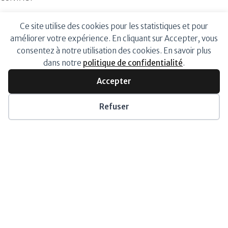
VOTRE ESPACE
Ce site utilise des cookies pour les statistiques et pour
améliorer votre expérience. En cliquant sur Accepter, vous
MON COMPTE
consentez à notre utilisation des cookies. En savoir plus
MOT DE PASSE PERDU
dans notre
politique de confidentialité
.
FAIRE PARTIE DE NOS ÉQUIPES
ESPACE DISTRIBUTEURS
Accepter
BESOIN D’AIDE ?
Refuser
LIVRAISON ET PAIEMENT
RETOURS ET REMBOURSEMENT
CGV
POLITIQUE DE CONFIDENTIALITÉ
NOUS CONTACTER
CENTESIABYNATURE
2021 Tous droits réservés
Crédits photos :
pexels.com
Merci à tous ces talents !
Nous utilisons des cookies pour améliorer votre expérience