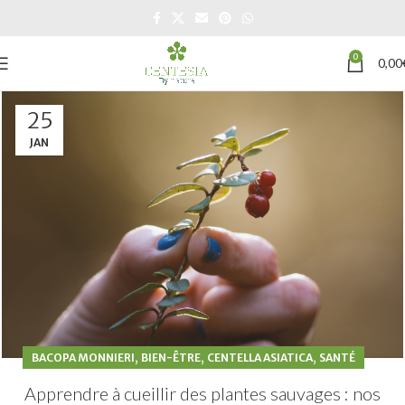
0
0,00
25
JAN
,
,
,
BACOPA MONNIERI
BIEN-ÊTRE
CENTELLA ASIATICA
SANTÉ
Apprendre à cueillir des plantes sauvages : nos